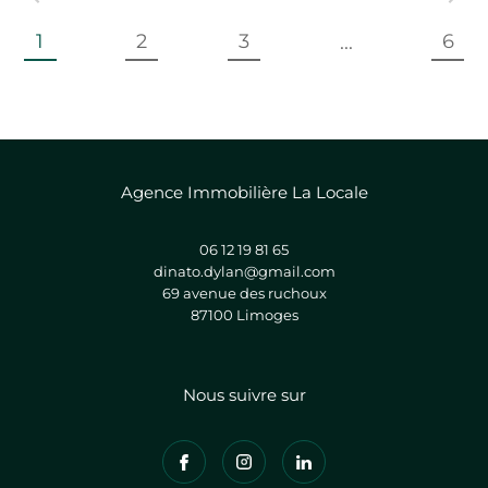
1
2
3
6
...
Agence Immobilière La Locale
06 12 19 81 65
dinato.dylan@gmail.com
69 avenue des ruchoux
87100
limoges
Nous suivre sur