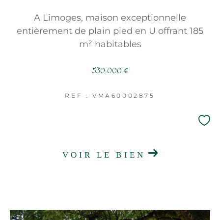
FILTRER PAR
A Limoges, maison exceptionnelle
COUPS DE COEUR
entièrement de plain pied en U offrant 185
m² habitables
EXCLUSIVITÉS
NOUVEAUTÉS
530 000 €
RECHERCHER
REF : VMA60002875
VOIR LE BIEN