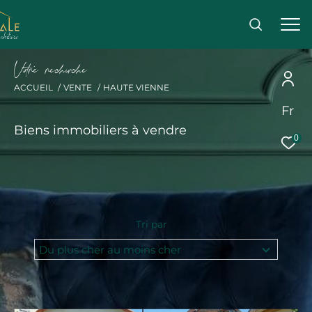
V
o
r
e
r
e
c
e
c
e
ACCUEIL
VENTE
HAUTE VIENNE
Fr
Effectuer une recherche
Biens immobiliers à vendre
0
et trouver le bien qui correspond à vos critères
Acheter
Acheter
Tri par
Type
Du plus cher au moins cher
de
Type de bien
bien
Ville