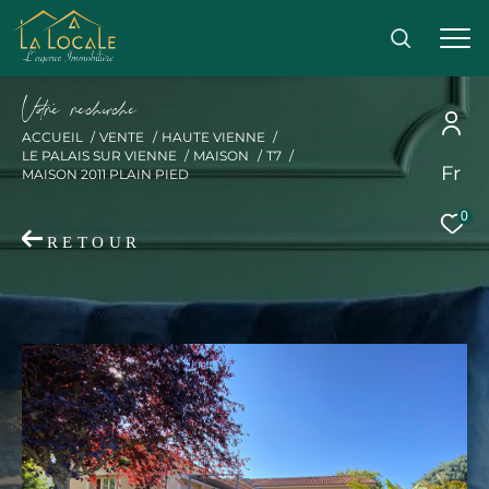
V
o
r
e
r
e
c
e
c
e
ACCUEIL
VENTE
HAUTE VIENNE
LE PALAIS SUR VIENNE
MAISON
T7
Fr
MAISON 2011 PLAIN PIED
Effectuer une recherche
0
et trouver le bien qui correspond à vos critères
RETOUR
Acheter
Acheter
Type
de
Type de bien
bien
Ville