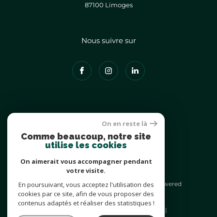
87100
limoges
Nous suivre sur
Adhérents
On en reste là
Comme beaucoup, notre site
utilise les cookies
On aimerait vous accompagner pendant
votre visite.
© 2026 | Tous droits réservés | Traduction powered
En poursuivant, vous acceptez l'utilisation des
by Google |
cookies par ce site, afin de vous proposer des
Nos honoraires
Plan du site
contenus adaptés et réaliser des statistiques !
Mentions légales
Admin
Nos liens