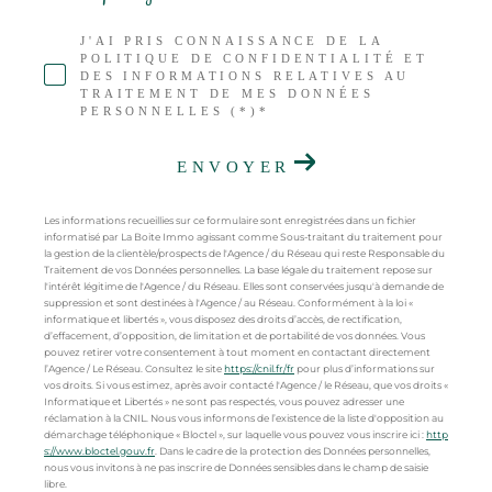
J'AI PRIS CONNAISSANCE DE LA
POLITIQUE DE CONFIDENTIALITÉ ET
DES INFORMATIONS RELATIVES AU
TRAITEMENT DE MES DONNÉES
PERSONNELLES (*)*
ENVOYER
Les informations recueillies sur ce formulaire sont enregistrées dans un fichier
informatisé par La Boite Immo agissant comme Sous-traitant du traitement pour
la gestion de la clientèle/prospects de l'Agence / du Réseau qui reste Responsable du
Traitement de vos Données personnelles. La base légale du traitement repose sur
l'intérêt légitime de l'Agence / du Réseau. Elles sont conservées jusqu'à demande de
suppression et sont destinées à l'Agence / au Réseau. Conformément à la loi «
informatique et libertés », vous disposez des droits d’accès, de rectification,
d’effacement, d’opposition, de limitation et de portabilité de vos données. Vous
pouvez retirer votre consentement à tout moment en contactant directement
l’Agence / Le Réseau. Consultez le site
https://cnil.fr/fr
pour plus d’informations sur
vos droits. Si vous estimez, après avoir contacté l'Agence / le Réseau, que vos droits «
Informatique et Libertés » ne sont pas respectés, vous pouvez adresser une
réclamation à la CNIL. Nous vous informons de l’existence de la liste d'opposition au
démarchage téléphonique « Bloctel », sur laquelle vous pouvez vous inscrire ici :
http
s://www.bloctel.gouv.fr
. Dans le cadre de la protection des Données personnelles,
nous vous invitons à ne pas inscrire de Données sensibles dans le champ de saisie
libre.