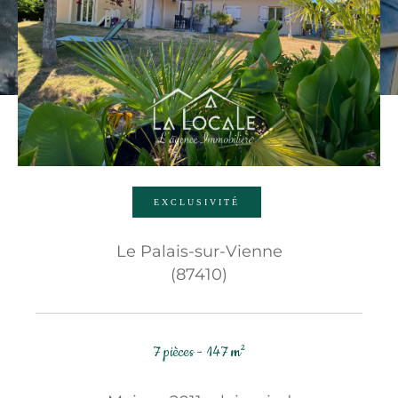
Budget
Budget
Surface
Surface
Pièces
Pièces
EXCLUSIVITÉ
Référence
Le Palais-sur-Vienne
(87410)
AFFINER LES CRITÈRES
TERRASSE
PARKING
PISCINE
7 pièces - 147 m²