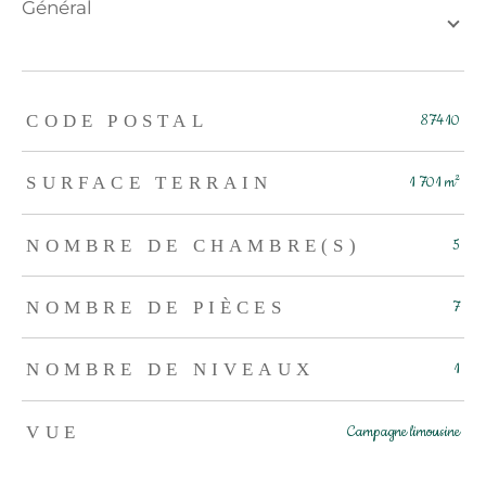
général
TRAD_ZEPHYR_Caracteristique
TRAD_ZEPHYR_Valeurs
CODE POSTAL
87410
SURFACE TERRAIN
1 701 m²
NOMBRE DE CHAMBRE(S)
5
NOMBRE DE PIÈCES
7
NOMBRE DE NIVEAUX
1
VUE
Campagne limousine