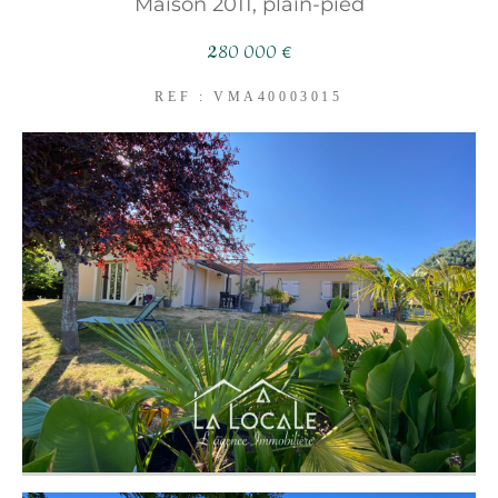
Maison 2011, plain-pied
FILTRER PAR
280 000 €
COUPS DE COEUR
REF : VMA40003015
EXCLUSIVITÉS
NOUVEAUTÉS
RECHERCHER