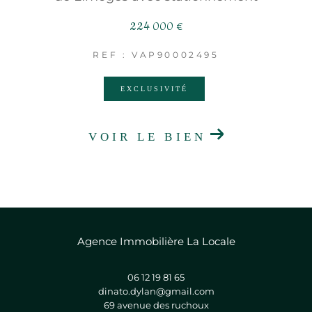
224 000 €
REF : VAP90002495
EXCLUSIVITÉ
VOIR LE BIEN
Agence Immobilière La Locale
06 12 19 81 65
dinato.dylan@gmail.com
69 avenue des ruchoux