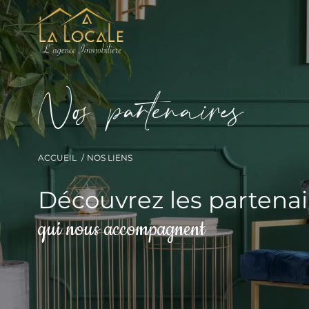
N
o
p
a
t
e
n
a
i
e
ACCUEIL
NOS LIENS
Découvrez les partenai
qui nous accompagnent