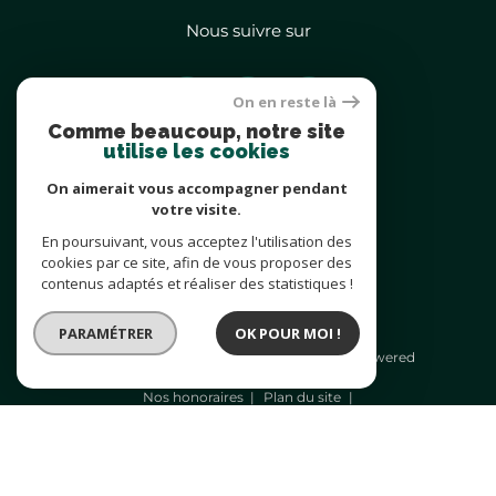
Nous suivre sur
On en reste là
Comme beaucoup, notre site
utilise les cookies
On aimerait vous accompagner pendant
Adhérents
votre visite.
En poursuivant, vous acceptez l'utilisation des
cookies par ce site, afin de vous proposer des
contenus adaptés et réaliser des statistiques !
PARAMÉTRER
OK POUR MOI !
© 2026 | Tous droits réservés | Traduction powered
by Google |
Nos honoraires
Plan du site
Mentions légales
Admin
Nos liens
Politique RGPD
Cookies