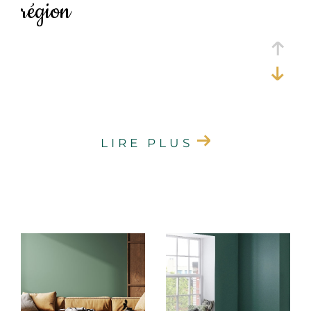
région
Budget
Budget
Surface
Surface
Pièces
Pièces
LIRE PLUS
Référence
AFFINER LES CRITÈRES
TERRASSE
PARKING
PISCINE