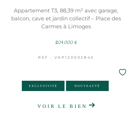
FILTRER PAR
Appartement T3, 88,39 m² avec garage,
COUPS DE COEUR
balcon, cave et jardin collectif – Place des
Carmes à Limoges
EXCLUSIVITÉS
NOUVEAUTÉS
201 000 €
RECHERCHER
REF : VAP120002845
EXCLUSIVITÉ
NOUVEAUTÉ
VOIR LE BIEN