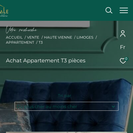
V
o
r
e
r
e
c
e
c
e
ACCUEIL
VENTE
HAUTE VIENNE
LIMOGES
APPARTEMENT
T3
Fr
Effectuer une recherche
0
Achat Appartement T3 pièces
et trouver le bien qui correspond à vos critères
Acheter
Acheter
Tri par
Type
Du plus cher au moins cher
de
Type de bien
bien
Ville