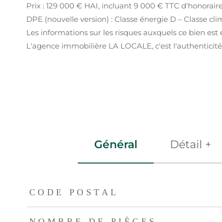
Prix : 129 000 € HAI, incluant 9 000 € TTC d'honoraire
DPE (nouvelle version) : Classe énergie D – Classe cli
Les informations sur les risques auxquels ce bien est 
L'agence immobilière LA LOCALE, c'est l'authenticité 
Général
Détail +
TRAD_ZEPHYR_Caracteristique
TRAD_ZEPHYR_Val
CODE POSTAL
NOMBRE DE PIÈCES