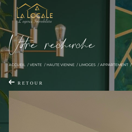
V
o
r
e
r
e
c
e
c
e
ACCUEIL
VENTE
HAUTE VIENNE
LIMOGES
APPARTEMENT
RETOUR