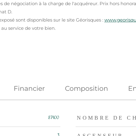
s de négociation à la charge de l'acquéreur. Prix hors honorai
mat D.
exposé sont disponibles sur le site Géorisques :
www.georisque
au service de votre bien.
Financier
Composition
En
eurs
87100
NOMBRE DE C
3
ASCENSEUR