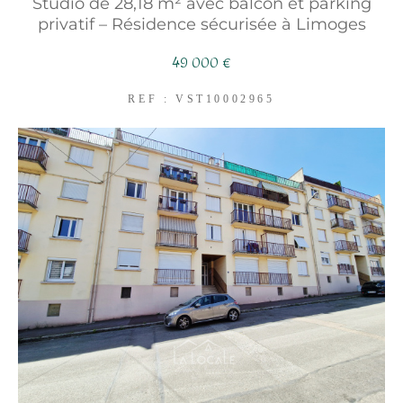
Studio de 28,18 m² avec balcon et parking
FILTRER PAR
privatif – Résidence sécurisée à Limoges
COUPS DE COEUR
49 000 €
EXCLUSIVITÉS
NOUVEAUTÉS
REF : VST10002965
RECHERCHER