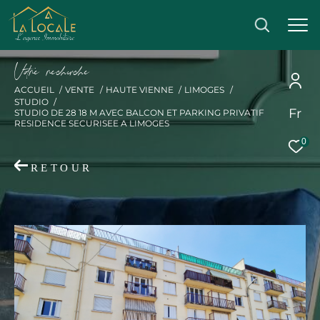
V
o
r
e
r
e
c
e
c
e
ACCUEIL
VENTE
HAUTE VIENNE
LIMOGES
STUDIO
Fr
STUDIO DE 28 18 M AVEC BALCON ET PARKING PRIVATIF
Effectuer une recherche
RESIDENCE SECURISEE A LIMOGES
0
et trouver le bien qui correspond à vos critères
RETOUR
Acheter
Acheter
Type
de
Type de bien
bien
Ville