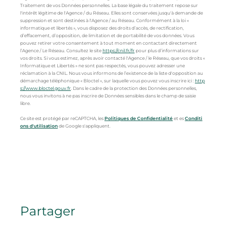
Traitement de vos Données personnelles. La base légale du traitement repose sur
l'intérêt légitime de l'Agence / du Réseau. Elles sont conservées jusqu'à demande de
suppression et sont destinées à l'Agence / au Réseau. Conformément à la loi «
informatique et libertés », vous disposez des droits d’accès, de rectification,
d’effacement, d’opposition, de limitation et de portabilité de vos données. Vous
pouvez retirer votre consentement à tout moment en contactant directement
l’Agence / Le Réseau. Consultez le site
https://cnil.fr/fr
pour plus d’informations sur
vos droits. Si vous estimez, après avoir contacté l'Agence / le Réseau, que vos droits «
Informatique et Libertés » ne sont pas respectés, vous pouvez adresser une
réclamation à la CNIL. Nous vous informons de l’existence de la liste d'opposition au
démarchage téléphonique « Bloctel », sur laquelle vous pouvez vous inscrire ici :
http
s://www.bloctel.gouv.fr
. Dans le cadre de la protection des Données personnelles,
nous vous invitons à ne pas inscrire de Données sensibles dans le champ de saisie
libre.
Ce site est protégé par reCAPTCHA, les
Politiques de Confidentialité
et es
Conditi
ons d'utilisation
de Google s'appliquent.
partager