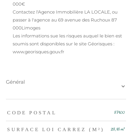
000€
Contactez l'Agence Immobilière LA LOCALE, ou
passer à l'agence au 69 avenue des Ruchoux 87
000Limoges
Les informations sue les risques auquel le bien est
soumis sont disponibles sur le site Géorisques :
www.georisques.gouv.fr
général
TRAD_ZEPHYR_Caracteristique
TRAD_ZEPHYR_Valeurs
CODE POSTAL
87100
SURFACE LOI CARREZ (M²)
28,18 m²