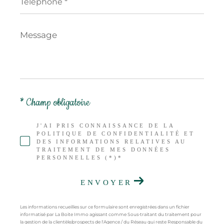
*
Message
*
* Champ obligatoire
J'AI PRIS CONNAISSANCE DE LA
POLITIQUE DE CONFIDENTIALITÉ ET
DES INFORMATIONS RELATIVES AU
TRAITEMENT DE MES DONNÉES
PERSONNELLES (*)*
ENVOYER
Les informations recueillies sur ce formulaire sont enregistrées dans un fichier
informatisé par La Boite Immo agissant comme Sous-traitant du traitement pour
la gestion de la clientèle/prospects de l'Agence / du Réseau qui reste Responsable du