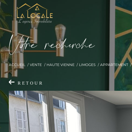
V
o
r
e
r
e
c
e
c
e
ACCUEIL
VENTE
HAUTE VIENNE
LIMOGES
APPARTEMENT
RETOUR