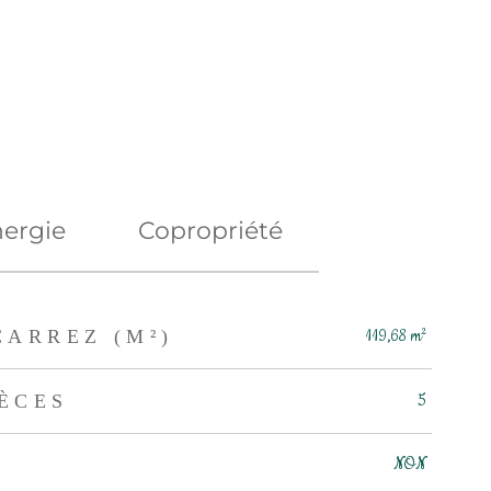
ergie
Copropriété
CARREZ (M²)
119,68 m²
ÈCES
5
NON