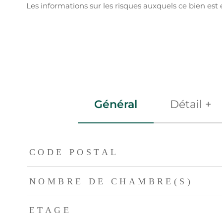
Les informations sur les risques auxquels ce bien est 
Général
Détail +
TRAD_ZEPHYR_Caracteristique
TRAD_ZEPHYR_Val
CODE POSTAL
NOMBRE DE CHAMBRE(S)
ETAGE