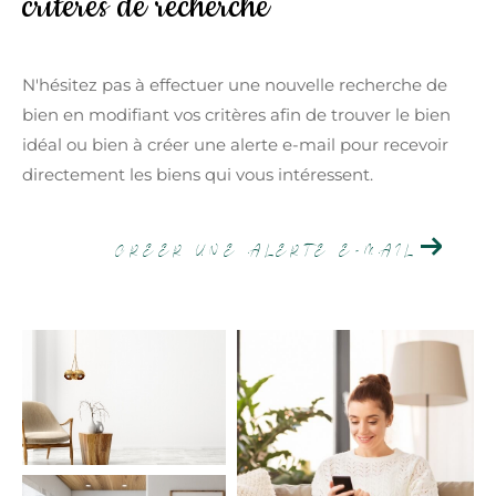
critères de recherche
Budget
Budget
N'hésitez pas à effectuer une nouvelle recherche de
bien en modifiant vos critères afin de trouver le bien
Surface
Surface
idéal ou bien à créer une alerte e-mail pour recevoir
directement les biens qui vous intéressent.
Pièces
Pièces
CREER UNE ALERTE E-MAIL
Référence
AFFINER LES CRITÈRES
TERRASSE
PARKING
PISCINE