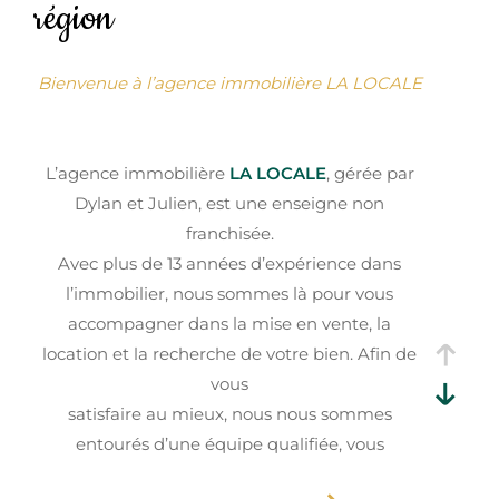
région
Budget
Budget
Bienvenue à l’agence immobilière LA LOCALE
Surface
Surface
L’agence immobilière
LA LOCALE
, gérée par
Dylan et Julien, est une enseigne non
Pièces
Pièces
franchisée.
Avec plus de 13 années d’expérience dans
Référence
l’immobilier, nous sommes là pour vous
accompagner dans la mise en vente, la
location et la recherche de votre bien. Afin de
AFFINER LES CRITÈRES
vous
satisfaire au mieux, nous nous sommes
TERRASSE
PARKING
PISCINE
entourés d’une équipe qualifiée, vous
garantissant