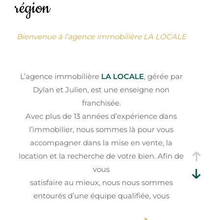
région
Budget
Budget
Bienvenue à l’agence immobilière LA LOCALE
Surface
Surface
L’agence immobilière
LA LOCALE
, gérée par
Dylan et Julien, est une enseigne non
Pièces
Pièces
franchisée.
Avec plus de 13 années d’expérience dans
Référence
l’immobilier, nous sommes là pour vous
accompagner dans la mise en vente, la
location et la recherche de votre bien. Afin de
AFFINER LES CRITÈRES
vous
satisfaire au mieux, nous nous sommes
TERRASSE
PARKING
PISCINE
entourés d’une équipe qualifiée, vous
garantissant